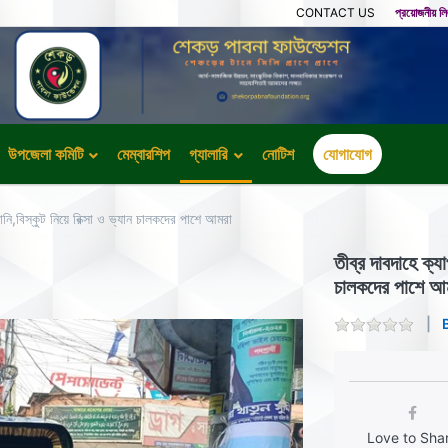
CONTACT US
প্রয়োজনীয় ল
উপজেলা কমিটি
মেম্বারশিপ
গ্যালারি
নোটিশ
যোগাযোগ
ানি,বিস্কুট নিয়ে রিক্সা ও ভ্যান চালকদের পাশে আমরা
তীব্র দাবদাহে ক্যা
চালকদের পাশে আ
Love to Sha