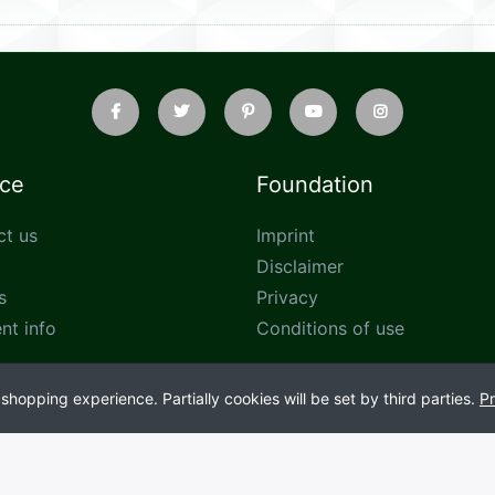
ice
Foundation
ct us
Imprint
Disclaimer
s
Privacy
nt info
Conditions of use
hopping experience. Partially cookies will be set by third parties.
Pr
ine Presence Managed
by AIT © 2026 and
Ehaan Tech
© 2024 Joint ven