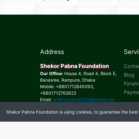
ভ্যান চালকদের পাশে আমরা
Address
Serv
Shekor Pabna Foundation
Conta
Our Office:
House 4, Road 4, Block E,
Blog
Banasree, Rampura, Dhaka
Forum
Mobile: +8801712845093,
Payme
+8801712762623
Email:
shekorpabna2022@gmail.com
www.shekorpabnafoundation.org
Shekor Pabna Foundation is using cookies, to guarantee the best s
* Feel free to contact us
Onl